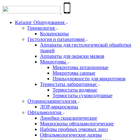
Каталог Оборудования
Гинекология
Кольпоскопы
Гистология и патанатомия
Аппараты для гистологической обработки
тканей
Аппараты для окраски мазков
Микротомы
Микротомы ротационные
Микротомы санные
Принадлежности для микротомов
Термостаты лабораторные
Термостаты водяные
Термостаты суховоздушные
Оториноларингология
ЛОР-микроскопы
Офтальмология
Линейки скиаскопические
Микроскопы офтальмологические
Наборы пробных очковых линз
Офтальмологические лазеры